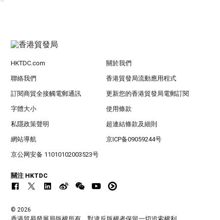
HKTDC.com
關於我們
聯絡我們
香港貿發局流動應用程式
訂閱商貿全接觸電郵通訊
更新您的香港貿發局電郵訂閱
字體大小
使用條款
私隱政策聲明
超連結條款及細則
網站導航
京ICP备09059244号
京公网安备 11010102003523号
關注 HKTDC
© 2026
香港貿易發展局版權所有，對違反版權者保留一切追索權利 。