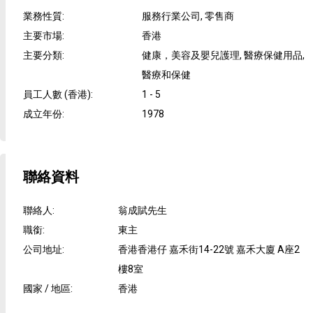
業務性質
:
服務行業公司, 零售商
主要市場
:
香港
主要分類
:
健康，美容及嬰兒護理, 醫療保健用品,
醫療和保健
員工人數 (香港)
:
1 - 5
成立年份
:
1978
聯絡資料
聯絡人
:
翁成賦先生
職銜
:
東主
公司地址
:
香港香港仔 嘉禾街14-22號 嘉禾大廈 A座2
樓8室
國家 / 地區
:
香港