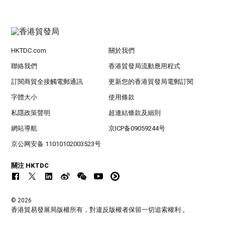
HKTDC.com
關於我們
聯絡我們
香港貿發局流動應用程式
訂閱商貿全接觸電郵通訊
更新您的香港貿發局電郵訂閱
字體大小
使用條款
私隱政策聲明
超連結條款及細則
網站導航
京ICP备09059244号
京公网安备 11010102003523号
關注 HKTDC
© 2026
香港貿易發展局版權所有，對違反版權者保留一切追索權利 。