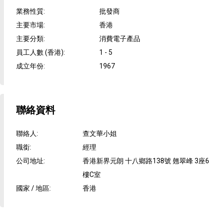
業務性質
:
批發商
主要市場
:
香港
主要分類
:
消費電子產品
員工人數 (香港)
:
1 - 5
成立年份
:
1967
聯絡資料
聯絡人
:
查文華小姐
職銜
:
經理
公司地址
:
香港新界元朗 十八鄉路138號 翹翠峰 3座6
樓C室
國家 / 地區
:
香港