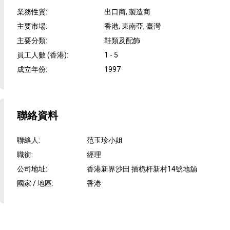
業務性質
:
出口商, 製造商
主要市場
:
香港, 東南亞, 臺灣
主要分類
:
鞋類及配飾
員工人數 (香港)
:
1 - 5
成立年份
:
1997
聯絡資料
聯絡人
:
范玉珍小姐
職銜
:
經理
公司地址
:
香港新界沙田 插桅杆新村14號地舖
國家 / 地區
:
香港