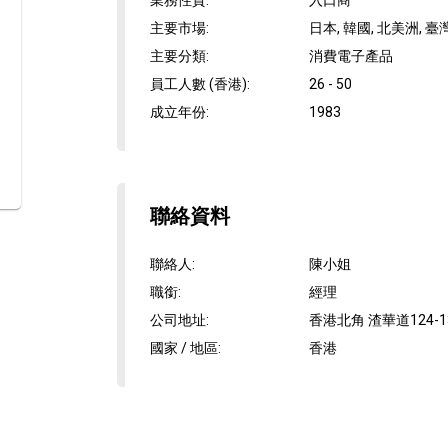
業務性質
:
入口商
主要市場
:
日本, 韓國, 北美洲, 臺
主要分類
:
消費電子產品
員工人數 (香港)
:
26 - 50
成立年份
:
1983
聯絡資料
聯絡人
:
陳小姐
職銜
:
經理
公司地址
:
香港北角 渣華道124-
國家 / 地區
:
香港