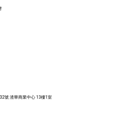
灣
132號 渣華商業中心 13樓1室