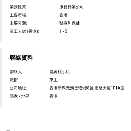
業務性質
:
服務行業公司
主要市場
:
香港
主要分類
:
醫療和保健
員工人數 (香港)
:
1 - 5
聯絡資料
聯絡人
:
鄺婉桃小姐
職銜
:
東主
公司地址
:
香港新界元朗 宏發徑8號 宏發大廈1F1A室
國家 / 地區
:
香港