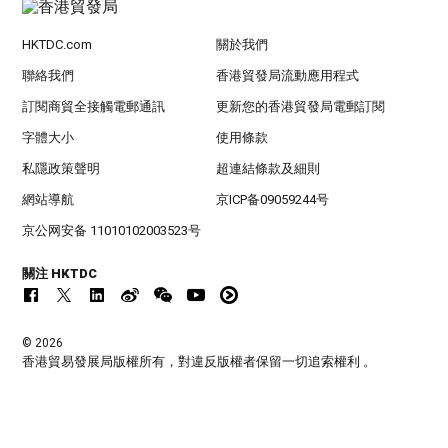
HKTDC.com
關於我們
聯絡我們
香港貿發局流動應用程式
訂閱商貿全接觸電郵通訊
更新您的香港貿發局電郵訂閱
字體大小
使用條款
私隱政策聲明
超連結條款及細則
網站導航
京ICP备09059244号
京公网安备 11010102003523号
關注 HKTDC
© 2026
香港貿易發展局版權所有，對違反版權者保留一切追索權利 。