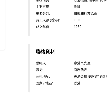
業務性質
:
政府機構, 領事館/商
主要市場
:
香港
主要分類
:
組織和行業協會
員工人數 (香港)
:
1 - 5
成立年份
:
1980
聯絡資料
聯絡人
:
廖港民先生
職銜
:
商務代表
公司地址
:
香港金鐘 夏愨道18號 
國家 / 地區
:
香港