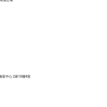
務專員公署
海富中心 2座10樓4室