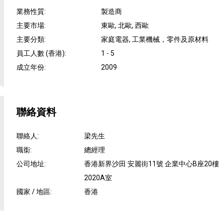
業務性質
:
製造商
主要市場
:
東歐, 北歐, 西歐
主要分類
:
家庭電器, 工業機械，零件及原材料
員工人數 (香港)
:
1 - 5
成立年份
:
2009
聯絡資料
聯絡人
:
梁先生
職銜
:
總經理
公司地址
:
香港新界沙田 安麗街11號 企業中心B座20樓
2020A室
國家 / 地區
:
香港