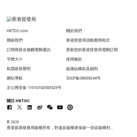
HKTDC.com
關於我們
聯絡我們
香港貿發局流動應用程式
訂閱商貿全接觸電郵通訊
更新您的香港貿發局電郵訂閱
字體大小
使用條款
私隱政策聲明
超連結條款及細則
網站導航
京ICP备09059244号
京公网安备 11010102003523号
關注 HKTDC
© 2026
香港貿易發展局版權所有，對違反版權者保留一切追索權利 。