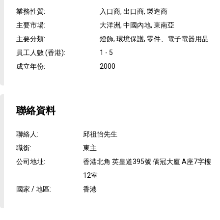
業務性質
:
入口商, 出口商, 製造商
主要市場
:
大洋洲, 中國內地, 東南亞
主要分類
:
燈飾, 環境保護, 零件、電子電器用品
員工人數 (香港)
:
1 - 5
成立年份
:
2000
聯絡資料
聯絡人
:
邱祖怡先生
職銜
:
東主
公司地址
:
香港北角 英皇道395號 僑冠大廈 A座7字樓
12室
國家 / 地區
:
香港