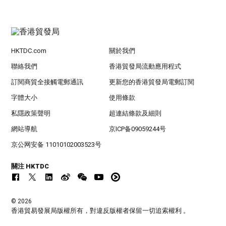
HKTDC.com
關於我們
聯絡我們
香港貿發局流動應用程式
訂閱商貿全接觸電郵通訊
更新您的香港貿發局電郵訂閱
字體大小
使用條款
私隱政策聲明
超連結條款及細則
網站導航
京ICP备09059244号
京公网安备 11010102003523号
關注 HKTDC
© 2026
香港貿易發展局版權所有，對違反版權者保留一切追索權利 。