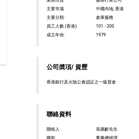
業務性質
:
服務行業公司
主要市場
:
中國內地, 香港
主要分類
:
倉庫服務
員工人數 (香港)
:
101 - 200
成立年份
:
1979
公司奬項/ 資歷
香港銀行及火險公會認証之一級貨倉
聯絡資料
聯絡人
:
張廣齡先生
職銜
:
董事總經理