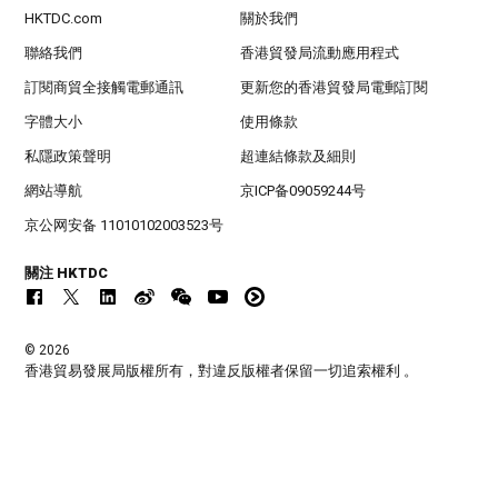
HKTDC.com
關於我們
聯絡我們
香港貿發局流動應用程式
訂閱商貿全接觸電郵通訊
更新您的香港貿發局電郵訂閱
字體大小
使用條款
私隱政策聲明
超連結條款及細則
網站導航
京ICP备09059244号
京公网安备 11010102003523号
關注 HKTDC
© 2026
香港貿易發展局版權所有，對違反版權者保留一切追索權利 。