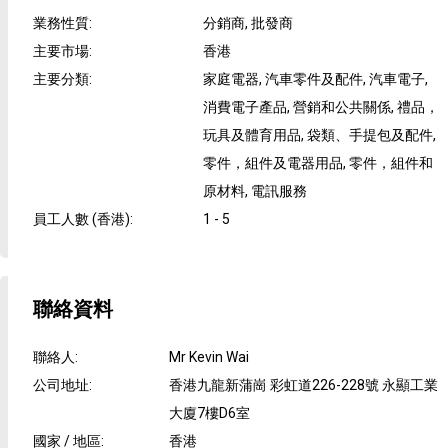
業務性質
:
分銷商, 批發商
主要市場
:
香港
主要分類
:
家庭電器, 汽車零件及配件, 汽車電子,
消費電子產品, 營銷和公共關係, 禮品，
玩具及體育用品, 袋類、手提包及配件,
零件，組件及電器用品, 零件，組件和
原材料, 電訊服務
員工人數 (香港)
:
1 - 5
聯絡資料
聯絡人
:
Mr Kevin Wai
公司地址
:
香港九龍新蒲崗 彩虹道226-228號 永顯工業
大廈7樓D6室
國家 / 地區
:
香港