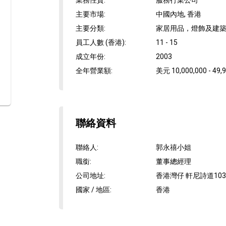
業務性質
:
服務行業公司
主要市場
:
中國內地, 香港
主要分類
:
家居用品，燈飾及建築,
員工人數 (香港)
:
11 - 15
成立年份
:
2003
全年營業額
:
美元 10,000,000 - 49,
聯絡資料
聯絡人
:
郭永禧小姐
職銜
:
董事總經理
公司地址
:
香港灣仔 軒尼詩道103
國家 / 地區
:
香港