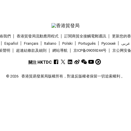
絡我們
香港貿發局流動應用程式
訂閱商貿全接觸電郵通訊
更新您的
Español
Français
Italiano
Polski
Português
Pусский
عربى
策聲明
超連結條款及細則
網站導航
京ICP备09059244号
京公网安备 1
關注 HKTDC
© 2026
香港貿易發展局版權所有，對違反版權者保留一切追索權利 。