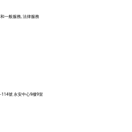
和一般服務, 法律服務
-114號 永安中心9樓9室