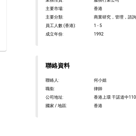
業務性質
:
服務行業公司
主要市場
:
香港
主要分類
:
商業研究，管理，諮詢
員工人數 (香港)
:
1 - 5
成立年份
:
1992
聯絡資料
聯絡人
:
何小姐
職銜
:
律師
公司地址
:
香港上環 干諾道中110
國家 / 地區
:
香港