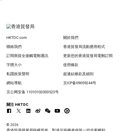
HKTDC.com
關於我們
聯絡我們
香港貿發局流動應用程式
訂閱商貿全接觸電郵通訊
更新您的香港貿發局電郵訂閱
字體大小
使用條款
私隱政策聲明
超連結條款及細則
網站導航
京ICP备09059244号
京公网安备 11010102003523号
關注 HKTDC
© 2026
香港貿易發展局版權所有，對違反版權者保留一切追索權利 。