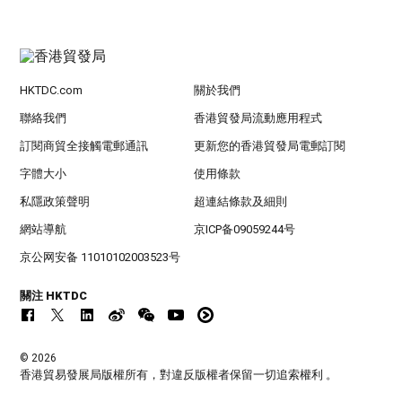
HKTDC.com
關於我們
聯絡我們
香港貿發局流動應用程式
訂閱商貿全接觸電郵通訊
更新您的香港貿發局電郵訂閱
字體大小
使用條款
私隱政策聲明
超連結條款及細則
網站導航
京ICP备09059244号
京公网安备 11010102003523号
關注 HKTDC
© 2026
香港貿易發展局版權所有，對違反版權者保留一切追索權利 。