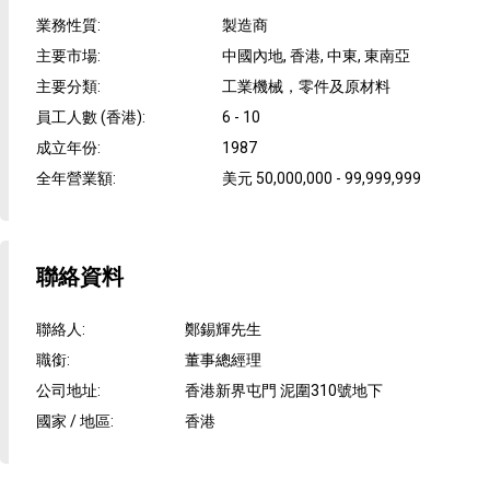
業務性質
:
製造商
主要市場
:
中國內地, 香港, 中東, 東南亞
主要分類
:
工業機械，零件及原材料
員工人數 (香港)
:
6 - 10
成立年份
:
1987
全年營業額
:
美元 50,000,000 - 99,999,999
聯絡資料
聯絡人
:
鄭錫輝先生
職銜
:
董事總經理
公司地址
:
香港新界屯門 泥圍310號地下
國家 / 地區
:
香港