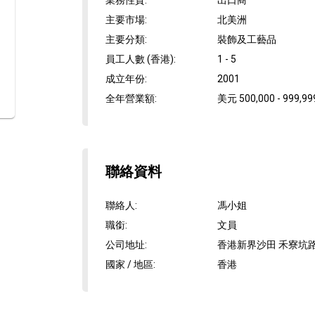
業務性質
:
出口商
主要市場
:
北美洲
主要分類
:
裝飾及工藝品
員工人數 (香港)
:
1 - 5
成立年份
:
2001
全年營業額
:
美元 500,000 - 999,99
聯絡資料
聯絡人
:
馮小姐
職銜
:
文員
公司地址
:
香港新界沙田 禾寮坑路
國家 / 地區
:
香港