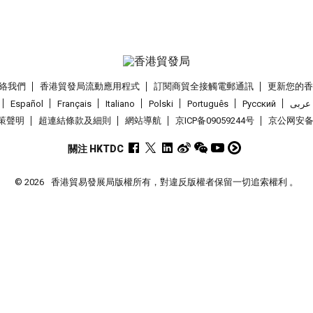
絡我們
香港貿發局流動應用程式
訂閱商貿全接觸電郵通訊
更新您的
Español
Français
Italiano
Polski
Português
Pусский
عربى
策聲明
超連結條款及細則
網站導航
京ICP备09059244号
京公网安备 1
關注 HKTDC
© 2026
香港貿易發展局版權所有，對違反版權者保留一切追索權利 。