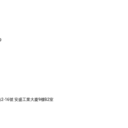
9
2-16號 安盛工業大廈9樓B2室