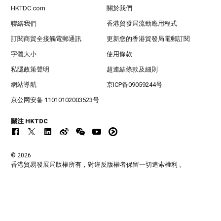
HKTDC.com
關於我們
聯絡我們
香港貿發局流動應用程式
訂閱商貿全接觸電郵通訊
更新您的香港貿發局電郵訂閱
字體大小
使用條款
私隱政策聲明
超連結條款及細則
網站導航
京ICP备09059244号
京公网安备 11010102003523号
關注 HKTDC
© 2026
香港貿易發展局版權所有，對違反版權者保留一切追索權利 。