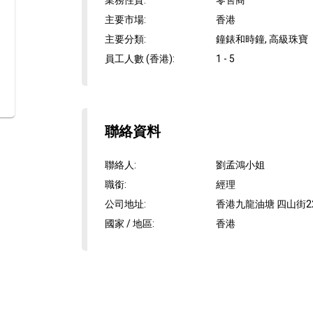
業務性質
:
零售商
主要市場
:
香港
主要分類
:
鐘錶和時鐘, 高級珠寶
員工人數 (香港)
:
1 - 5
聯絡資料
聯絡人
:
劉孟鴻小姐
職銜
:
經理
公司地址
:
香港九龍油塘 四山街2
國家 / 地區
:
香港