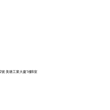
2號 美塘工業大廈1樓B室