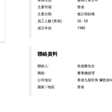
業務性質
:
服務行業公司
主要市場
:
香港
主要分類
:
會計與財務
員工人數 (香港)
:
26 - 50
成立年份
:
1980
聯絡資料
聯絡人
:
朱德勝先生
職銜
:
董事總經理
公司地址
:
香港九龍旺角 彌敦道6
國家 / 地區
:
香港