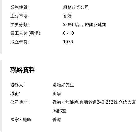
業務性質
:
服務行業公司
主要市場
:
香港
主要分類
:
家居用品，燈飾及建築
員工人數 (香港)
:
6 - 10
成立年份
:
1978
聯絡資料
聯絡人
:
廖頌如先生
職銜
:
董事
公司地址
:
香港九龍油麻地 彌敦道240-252號 立信大廈
9樓C室
國家 / 地區
:
香港