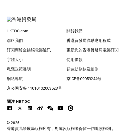
HKTDC.com
關於我們
聯絡我們
香港貿發局流動應用程式
訂閱商貿全接觸電郵通訊
更新您的香港貿發局電郵訂閱
字體大小
使用條款
私隱政策聲明
超連結條款及細則
網站導航
京ICP备09059244号
京公网安备 11010102003523号
關注 HKTDC
© 2026
香港貿易發展局版權所有，對違反版權者保留一切追索權利 。