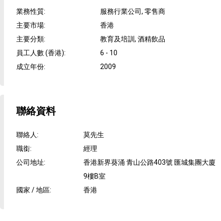
業務性質
:
服務行業公司, 零售商
主要市場
:
香港
主要分類
:
教育及培訓, 酒精飲品
員工人數 (香港)
:
6 - 10
成立年份
:
2009
聯絡資料
聯絡人
:
莫先生
職銜
:
經理
公司地址
:
香港新界葵涌 青山公路403號 匯城集團大廈
9樓B室
國家 / 地區
:
香港