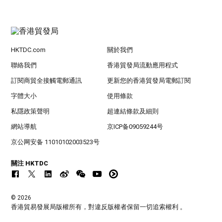
HKTDC.com
關於我們
聯絡我們
香港貿發局流動應用程式
訂閱商貿全接觸電郵通訊
更新您的香港貿發局電郵訂閱
字體大小
使用條款
私隱政策聲明
超連結條款及細則
網站導航
京ICP备09059244号
京公网安备 11010102003523号
關注 HKTDC
© 2026
香港貿易發展局版權所有，對違反版權者保留一切追索權利 。