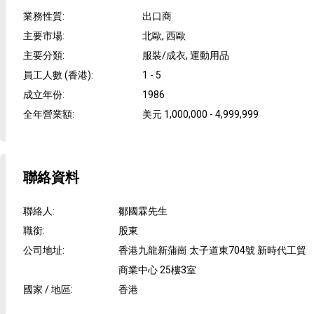
業務性質
:
出口商
主要市場
:
北歐, 西歐
主要分類
:
服裝/成衣, 運動用品
員工人數 (香港)
:
1 - 5
成立年份
:
1986
全年營業額
:
美元 1,000,000 - 4,999,999
聯絡資料
聯絡人
:
鄒國霖先生
職銜
:
股東
公司地址
:
香港九龍新蒲崗 太子道東704號 新時代工貿
商業中心 25樓3室
國家 / 地區
:
香港