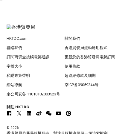
HKTDC.com
關於我們
聯絡我們
香港貿發局流動應用程式
訂閱商貿全接觸電郵通訊
更新您的香港貿發局電郵訂閱
字體大小
使用條款
私隱政策聲明
超連結條款及細則
網站導航
京ICP备09059244号
京公网安备 11010102003523号
關注 HKTDC
© 2026
香港貿易發展局版權所有，對違反版權者保留一切追索權利 。