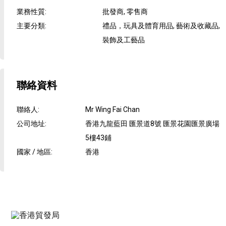
業務性質
:
批發商, 零售商
主要分類
:
禮品，玩具及體育用品, 藝術及收藏品,
裝飾及工藝品
聯絡資料
聯絡人
:
Mr Wing Fai Chan
公司地址
:
香港九龍藍田 匯景道8號 匯景花園匯景廣場
5樓43鋪
國家 / 地區
:
香港