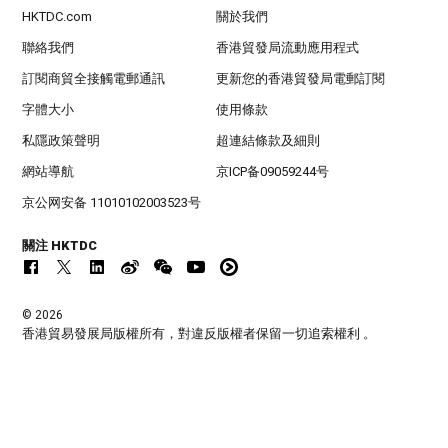
HKTDC.com
關於我們
聯絡我們
香港貿發局流動應用程式
訂閱商貿全接觸電郵通訊
更新您的香港貿發局電郵訂閱
字體大小
使用條款
私隱政策聲明
超連結條款及細則
網站導航
京ICP备09059244号
京公网安备 11010102003523号
關注 HKTDC
© 2026
香港貿易發展局版權所有，對違反版權者保留一切追索權利 。