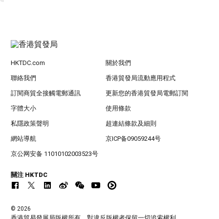
HKTDC.com
關於我們
聯絡我們
香港貿發局流動應用程式
訂閱商貿全接觸電郵通訊
更新您的香港貿發局電郵訂閱
字體大小
使用條款
私隱政策聲明
超連結條款及細則
網站導航
京ICP备09059244号
京公网安备 11010102003523号
關注 HKTDC
© 2026
香港貿易發展局版權所有，對違反版權者保留一切追索權利 。