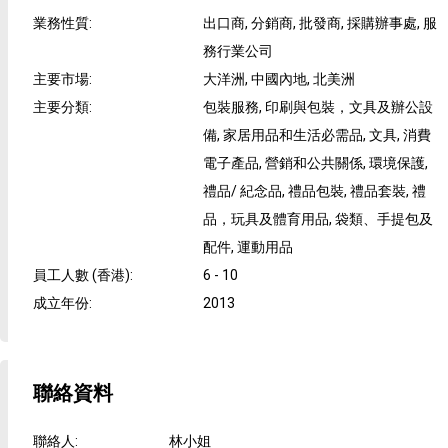
業務性質
:
出口商, 分銷商, 批發商, 採購辦事處, 服
務行業公司
主要市場
:
大洋洲, 中國內地, 北美洲
主要分類
:
包裝服務, 印刷與包裝，文具及辦公設
備, 家居用品和生活必需品, 文具, 消費
電子產品, 營銷和公共關係, 環境保護,
禮品/ 紀念品, 禮品包裝, 禮品套裝, 禮
品，玩具及體育用品, 袋類、手提包及
配件, 運動用品
員工人數 (香港)
:
6 - 10
成立年份
:
2013
聯絡資料
聯絡人
:
林小姐