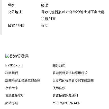
職銜
:
經理
公司地址
:
香港九龍新蒲崗 六合街29號 宏輝工業大廈
11樓21室
國家 / 地區
:
香港
HKTDC.com
關於我們
聯絡我們
香港貿發局流動應用程式
訂閱商貿全接觸電郵通訊
更新您的香港貿發局電郵訂閱
字體大小
使用條款
私隱政策聲明
超連結條款及細則
網站導航
京ICP备09059244号