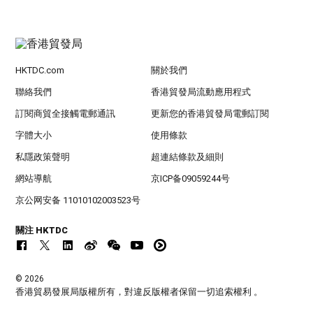
HKTDC.com
關於我們
聯絡我們
香港貿發局流動應用程式
訂閱商貿全接觸電郵通訊
更新您的香港貿發局電郵訂閱
字體大小
使用條款
私隱政策聲明
超連結條款及細則
網站導航
京ICP备09059244号
京公网安备 11010102003523号
關注 HKTDC
© 2026
香港貿易發展局版權所有，對違反版權者保留一切追索權利 。