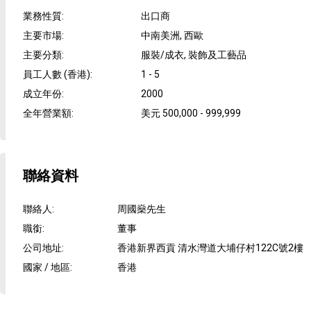
業務性質
:
出口商
主要市場
:
中南美洲, 西歐
主要分類
:
服裝/成衣, 裝飾及工藝品
員工人數 (香港)
:
1 - 5
成立年份
:
2000
全年營業額
:
美元 500,000 - 999,999
聯絡資料
聯絡人
:
周國燊先生
職銜
:
董事
公司地址
:
香港新界西貢 清水灣道大埔仔村122C號2樓
國家 / 地區
:
香港