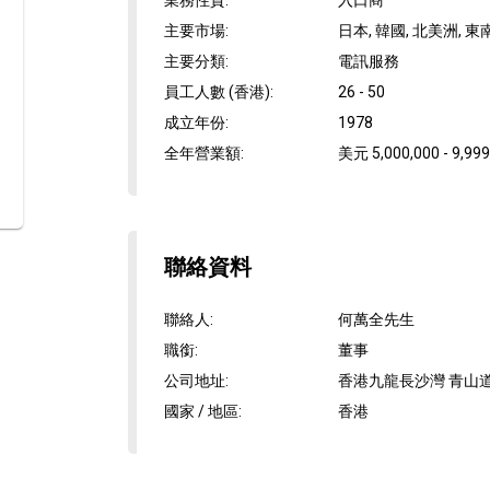
業務性質
:
入口商
主要市場
:
日本, 韓國, 北美洲, 東
主要分類
:
電訊服務
員工人數 (香港)
:
26 - 50
成立年份
:
1978
全年營業額
:
美元 5,000,000 - 9,999
聯絡資料
聯絡人
:
何萬全先生
職銜
:
董事
公司地址
:
香港九龍長沙灣 青山道7
國家 / 地區
:
香港