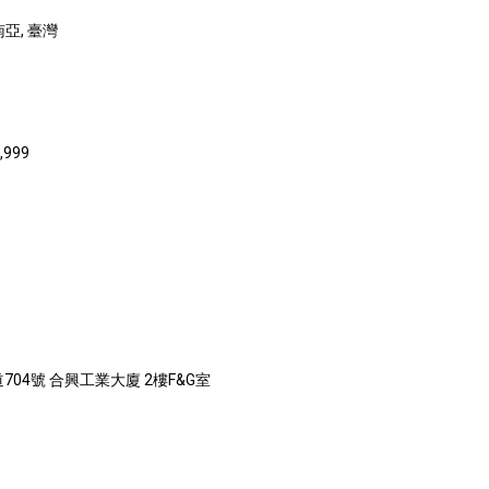
南亞, 臺灣
,999
04號 合興工業大廈 2樓F&G室