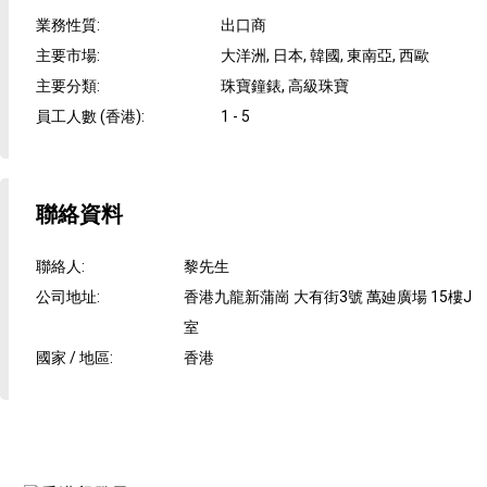
業務性質
:
出口商
主要市場
:
大洋洲, 日本, 韓國, 東南亞, 西歐
主要分類
:
珠寶鐘錶, 高級珠寶
員工人數 (香港)
:
1 - 5
聯絡資料
聯絡人
:
黎先生
公司地址
:
香港九龍新蒲崗 大有街3號 萬廸廣場 15樓J
室
國家 / 地區
:
香港