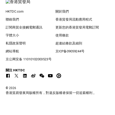
HKTDC.com
關於我們
聯絡我們
香港貿發局流動應用程式
訂閱商貿全接觸電郵通訊
更新您的香港貿發局電郵訂閱
字體大小
使用條款
私隱政策聲明
超連結條款及細則
網站導航
京ICP备09059244号
京公网安备 11010102003523号
關注 HKTDC
© 2026
香港貿易發展局版權所有，對違反版權者保留一切追索權利 。