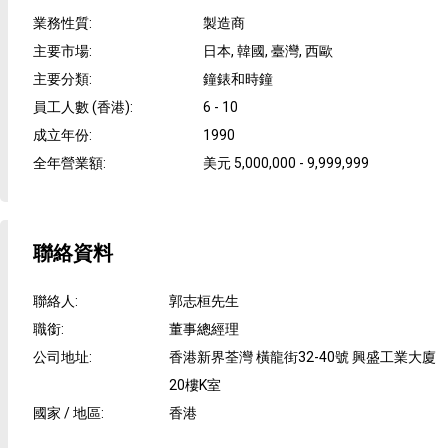
業務性質
:
製造商
主要市場
:
日本, 韓國, 臺灣, 西歐
主要分類
:
鐘錶和時鐘
員工人數 (香港)
:
6 - 10
成立年份
:
1990
全年營業額
:
美元 5,000,000 - 9,999,999
聯絡資料
聯絡人
:
郭志桓先生
職銜
:
董事總經理
公司地址
:
香港新界荃灣 橫龍街32-40號 興盛工業大廈
20樓K室
國家 / 地區
:
香港