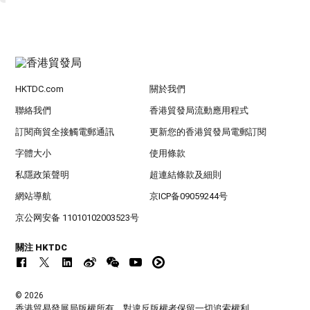
HKTDC.com
關於我們
聯絡我們
香港貿發局流動應用程式
訂閱商貿全接觸電郵通訊
更新您的香港貿發局電郵訂閱
字體大小
使用條款
私隱政策聲明
超連結條款及細則
網站導航
京ICP备09059244号
京公网安备 11010102003523号
關注 HKTDC
© 2026
香港貿易發展局版權所有，對違反版權者保留一切追索權利 。