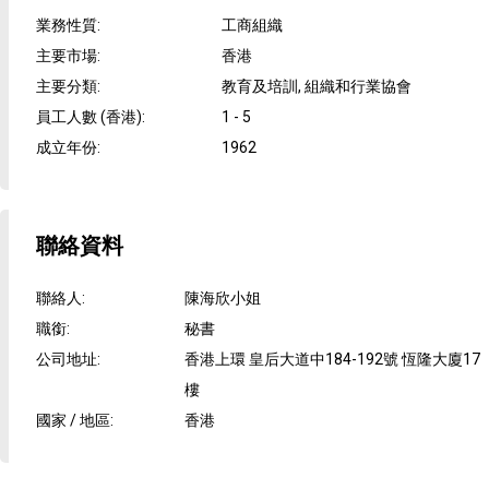
業務性質
:
工商組織
主要市場
:
香港
主要分類
:
教育及培訓, 組織和行業協會
員工人數 (香港)
:
1 - 5
成立年份
:
1962
聯絡資料
聯絡人
:
陳海欣小姐
職銜
:
秘書
公司地址
:
香港上環 皇后大道中184-192號 恆隆大廈17
樓
國家 / 地區
:
香港