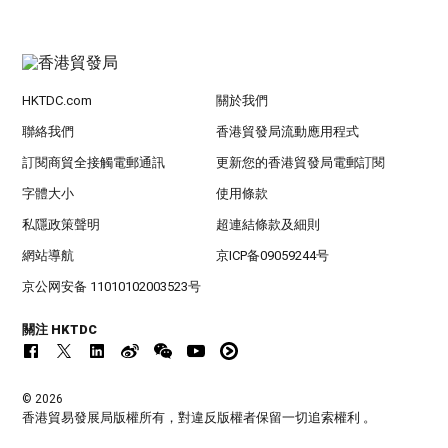
HKTDC.com
關於我們
聯絡我們
香港貿發局流動應用程式
訂閱商貿全接觸電郵通訊
更新您的香港貿發局電郵訂閱
字體大小
使用條款
私隱政策聲明
超連結條款及細則
網站導航
京ICP备09059244号
京公网安备 11010102003523号
關注 HKTDC
© 2026
香港貿易發展局版權所有，對違反版權者保留一切追索權利 。