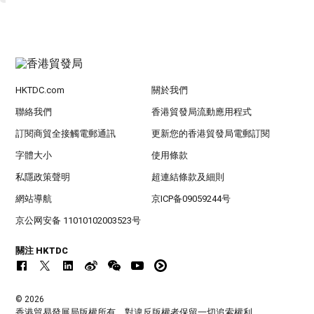
HKTDC.com
關於我們
聯絡我們
香港貿發局流動應用程式
訂閱商貿全接觸電郵通訊
更新您的香港貿發局電郵訂閱
字體大小
使用條款
私隱政策聲明
超連結條款及細則
網站導航
京ICP备09059244号
京公网安备 11010102003523号
關注 HKTDC
© 2026
香港貿易發展局版權所有，對違反版權者保留一切追索權利 。