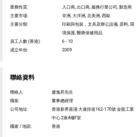
業務性質
:
入口商, 出口商, 服務行業公司, 製造商
主要市場
:
非洲, 大洋洲, 北美洲, 西歐
主要分類
:
印刷與包裝，文具及辦公設備, 原料, 環
境保護, 醫療保健用品
員工人數 (香港)
:
6 - 10
成立年份
:
2009
聯絡資料
聯絡人
:
盧逸昇先生
職銜
:
董事總經理
公司地址
:
香港新界葵涌 大連排道162-170號 金龍工業
中心 2座4樓F室
國家 / 地區
:
香港