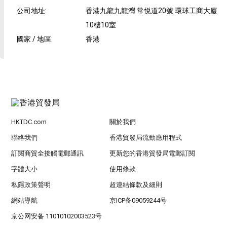
公司地址
:
香港九龍九龍灣 常悦道20號 環球工商大廈
10樓10室
國家 / 地區
:
香港
HKTDC.com
關於我們
聯絡我們
香港貿發局流動應用程式
訂閱商貿全接觸電郵通訊
更新您的香港貿發局電郵訂閱
字體大小
使用條款
私隱政策聲明
超連結條款及細則
網站導航
京ICP备09059244号
京公网安备 11010102003523号