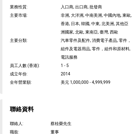
業務性質
:
入口商, 出口商, 批發商
主要市場
:
非洲, 大洋洲, 中南美洲, 中國內地, 東歐,
香港, 日本, 韓國, 中東, 北美洲, 其他亞
洲國家, 北歐, 東南亞, 臺灣, 西歐
主要分類
:
汽車零件及配件, 消費電子產品, 零件，
組件及電器用品, 零件，組件和原材料,
電訊服務
員工人數 (香港)
:
1 - 5
成立年份
:
2014
全年營業額
:
美元 1,000,000 - 4,999,999
聯絡資料
聯絡人
:
蔡桂榮先生
職銜
:
董事