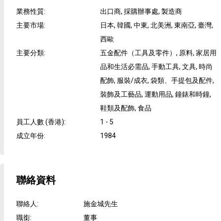
業務性質
:
出口商, 採購辦事處, 製造商
主要市場
:
日本, 韓國, 中東, 北美洲, 東南亞, 臺灣,
西歐
主要分類
:
五金配件（工具及零件）, 原料, 家居用
品和生活必需品, 手動工具, 文具, 時尚
配飾, 服裝/成衣, 袋類、手提包及配件,
裝飾及工藝品, 運動用品, 鐘錶和時鐘,
鞋類及配飾, 食品
員工人數 (香港)
:
1 - 5
成立年份
:
1984
聯絡資料
聯絡人
:
施金城先生
職銜
:
董事