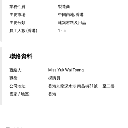
業務性質
:
製造商
主要市場
:
中國內地, 香港
主要分類
:
建築材料及用品
員工人數 (香港)
:
1 - 5
聯絡資料
聯絡人
:
Miss Yuk Wai Tsang
職銜
:
採購員
公司地址
:
香港九龍深水埗 南昌街31號 一至二樓
國家 / 地區
:
香港