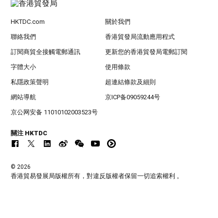
HKTDC.com
關於我們
聯絡我們
香港貿發局流動應用程式
訂閱商貿全接觸電郵通訊
更新您的香港貿發局電郵訂閱
字體大小
使用條款
私隱政策聲明
超連結條款及細則
網站導航
京ICP备09059244号
京公网安备 11010102003523号
關注 HKTDC
© 2026
香港貿易發展局版權所有，對違反版權者保留一切追索權利 。