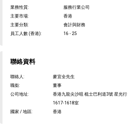
業務性質
:
服務行業公司
主要市場
:
香港
主要分類
:
會計與財務
員工人數 (香港)
:
16 - 25
聯絡資料
聯絡人
:
麥宜全先生
職銜
:
董事
公司地址
:
香港九龍尖沙咀 梳士巴利道3號 星光行
1617-1618室
國家 / 地區
:
香港