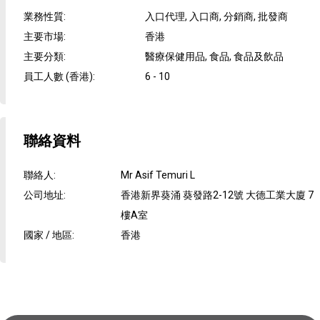
業務性質
:
入口代理, 入口商, 分銷商, 批發商
主要市場
:
香港
主要分類
:
醫療保健用品, 食品, 食品及飲品
員工人數 (香港)
:
6 - 10
聯絡資料
聯絡人
:
Mr Asif Temuri L
公司地址
:
香港新界葵涌 葵發路2-12號 大德工業大廈 7
樓A室
國家 / 地區
:
香港