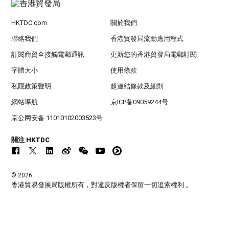
HKTDC.com
關於我們
聯絡我們
香港貿發局流動應用程式
訂閱商貿全接觸電郵通訊
更新您的香港貿發局電郵訂閱
字體大小
使用條款
私隱政策聲明
超連結條款及細則
網站導航
京ICP备09059244号
京公网安备 11010102003523号
關注 HKTDC
© 2026
香港貿易發展局版權所有，對違反版權者保留一切追索權利 。