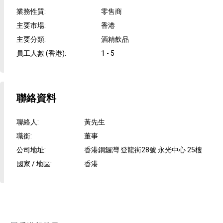
業務性質
:
零售商
主要市場
:
香港
主要分類
:
酒精飲品
員工人數 (香港)
:
1 - 5
聯絡資料
聯絡人
:
黃先生
職銜
:
董事
公司地址
:
香港銅鑼灣 登龍街28號 永光中心 25樓
國家 / 地區
:
香港