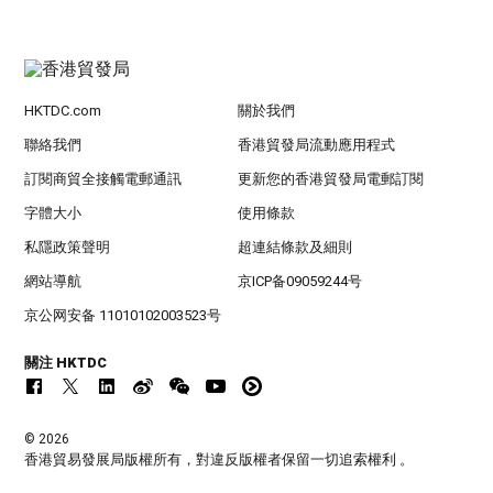
HKTDC.com
關於我們
聯絡我們
香港貿發局流動應用程式
訂閱商貿全接觸電郵通訊
更新您的香港貿發局電郵訂閱
字體大小
使用條款
私隱政策聲明
超連結條款及細則
網站導航
京ICP备09059244号
京公网安备 11010102003523号
關注 HKTDC
© 2026
香港貿易發展局版權所有，對違反版權者保留一切追索權利 。