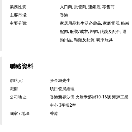
業務性質
:
入口商, 批發商, 連鎖店, 零售商
主要市場
:
香港
主要分類
:
家居用品和生活必需品, 家庭電器, 時尚
配飾, 服裝/成衣, 燈飾, 眼鏡及配件, 運
動用品, 鞋類及配飾, 騎乘玩具
聯絡資料
聯絡人
:
張金城先生
職銜
:
項目發展經理
公司地址
:
香港新界沙田 火炭禾盛街10-16號 海輝工業
中心 3字樓2室
國家 / 地區
:
香港