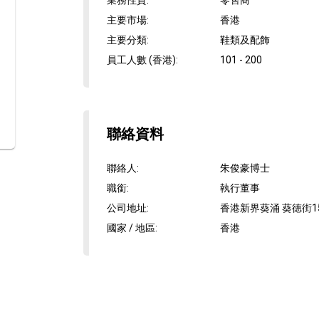
業務性質
:
零售商
主要市場
:
香港
主要分類
:
鞋類及配飾
員工人數 (香港)
:
101 - 200
聯絡資料
聯絡人
:
朱俊豪博士
職銜
:
執行董事
公司地址
:
香港新界葵涌 葵徳街15
國家 / 地區
:
香港