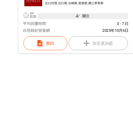
出口代理, 出口商, 分銷商, 批發商, 網上零售商
關注
平均回覆時間
3 - 7 日
自
登錄於貿發網
2025年10月6日
查詢
加至查詢籃