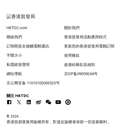
HKTDC.com
關於我們
聯絡我們
香港貿發局流動應用程式
訂閱商貿全接觸電郵通訊
更新您的香港貿發局電郵訂閱
字體大小
使用條款
私隱政策聲明
超連結條款及細則
網站導航
京ICP备09059244号
京公网安备 11010102003523号
關注 HKTDC
© 2026
香港貿易發展局版權所有，對違反版權者保留一切追索權利 。