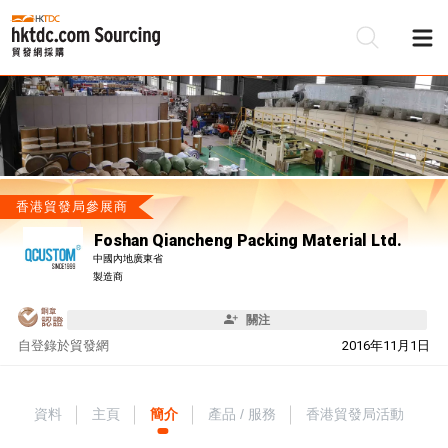
香港貿發局參展商
Foshan Qiancheng Packing Material Ltd.
中國內地廣東省
製造商
關注
自
登錄於貿發網
2016年11月1日
資料
主頁
簡介
產品 / 服務
香港貿發局活動