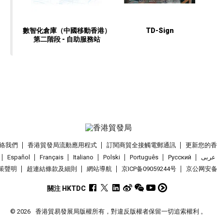
數智化倉庫（中國移動香港）
TD-Sign
第二階段 - 自助服務站
絡我們
香港貿發局流動應用程式
訂閱商貿全接觸電郵通訊
更新您的
Español
Français
Italiano
Polski
Português
Pусский
عربى
策聲明
超連結條款及細則
網站導航
京ICP备09059244号
京公网安备 1
關注 HKTDC
© 2026
香港貿易發展局版權所有，對違反版權者保留一切追索權利 。