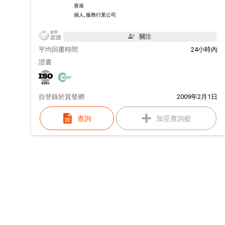
香港
個人, 服務行業公司
關注
平均回覆時間
24小時內
證書
自
登錄於貿發網
2009年2月1日
查詢
加至查詢籃