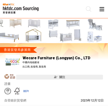
香港貿發局參展商
Wecare Furniture (Longyan) Co., LTD
中國內地福建省
出口商, 批發商, 製造商
關注
證書
自
登錄於貿發網
2025年12月12日