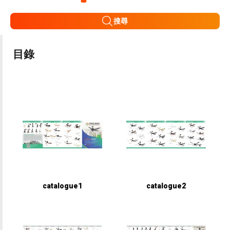
搜尋
目錄
catalogue1
catalogue2