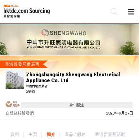
香港貿發局參展商
Zhongshangcity Shengwang Electreical
Appliance Co. Ltd
中國內地廣東省
製造商
關注
自
登錄於貿發網
2023年9月27日
資料
主頁
簡介
產品 / 服務
香港貿發局活動