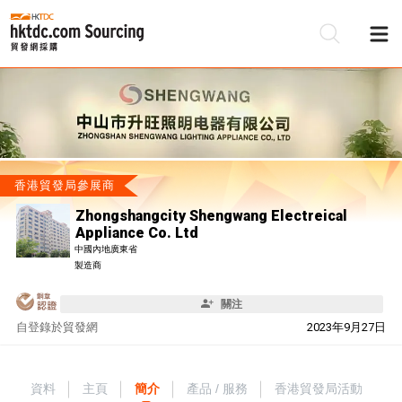
香港貿發局參展商
Zhongshangcity Shengwang Electreical
Appliance Co. Ltd
中國內地廣東省
製造商
關注
自
登錄於貿發網
2023年9月27日
資料
主頁
簡介
產品 / 服務
香港貿發局活動