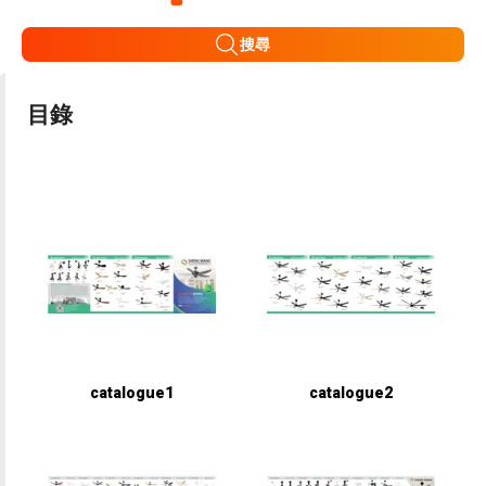
搜尋
目錄
catalogue1
catalogue2