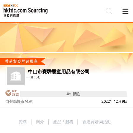
香港貿發局參展商
中山市寶驊嬰童用品有限公司
中國內地
關注
自
登錄於貿發網
2022年12月9日
資料
簡介
產品 / 服務
香港貿發局活動