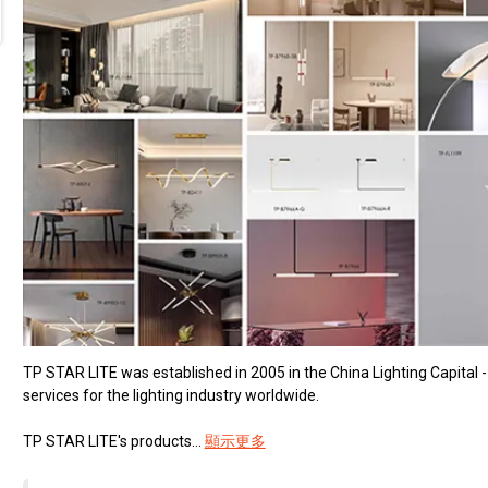
TP STAR LITE was established in 2005 in the China Lighting Capital
services for the lighting industry worldwide.
TP STAR LITE's products...
顯示更多