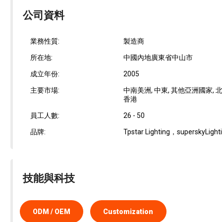
公司資料
業務性質:
製造商
所在地:
中國內地廣東省中山市
成立年份:
2005
主要市場:
中南美洲, 中東, 其他亞洲國家, 北歐,
香港
員工人數:
26 - 50
品牌:
Tpstar Lighting，superskyLight
技能與科技
ODM / OEM
Customization