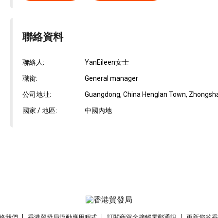
聯絡資料
聯絡人:
YanEileen女士
職銜:
General manager
公司地址:
Guangdong, China Henglan Town, Zhongshan 
國家 / 地區:
中國內地
絡我們
香港貿發局流動應用程式
訂閱商貿全接觸電郵通訊
更新您的