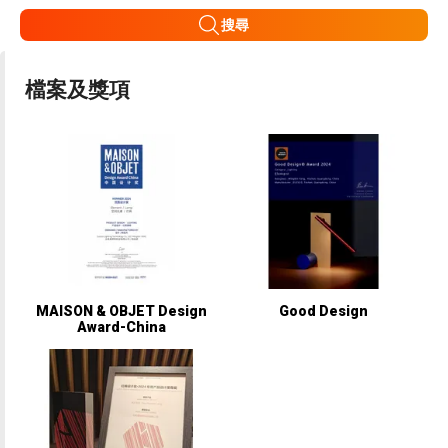
搜尋
檔案及獎項
MAISON & OBJET Design
Good Design
Award-China