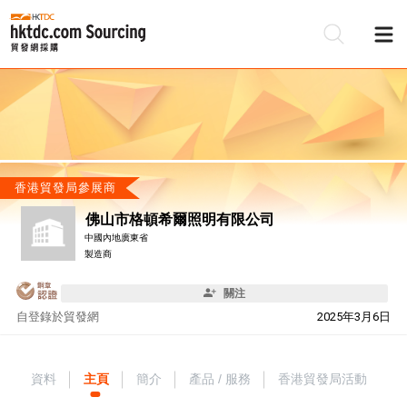
香港貿發局參展商
佛山市格頓希爾照明有限公司
中國內地廣東省
製造商
關注
自
登錄於貿發網
2025年3月6日
資料
主頁
簡介
產品 / 服務
香港貿發局活動