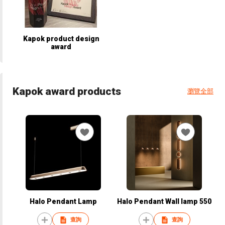
Kapok product design
award
Kapok award products
瀏覽全部
Halo Pendant Lamp
Halo Pendant Wall lamp 550
查詢
查詢