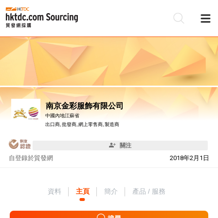
南京金彩服飾有限公司
中國內地江蘇省
出口商, 批發商, 網上零售商, 製造商
關注
自
登錄於貿發網
2018年2月1日
資料
主頁
簡介
產品 / 服務