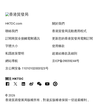
HKTDC.com
關於我們
聯絡我們
香港貿發局流動應用程式
訂閱商貿全接觸電郵通訊
更新您的香港貿發局電郵訂閱
字體大小
使用條款
私隱政策聲明
超連結條款及細則
網站導航
京ICP备09059244号
京公网安备 11010102003523号
關注 HKTDC
© 2026
香港貿易發展局版權所有，對違反版權者保留一切追索權利 。