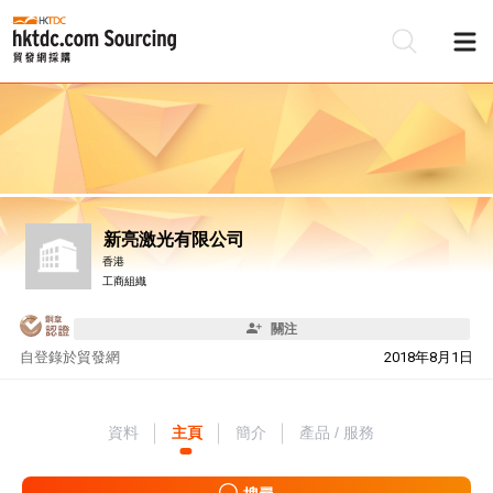
新亮激光有限公司
香港
工商組織
關注
自
登錄於貿發網
2018年8月1日
資料
主頁
簡介
產品 / 服務